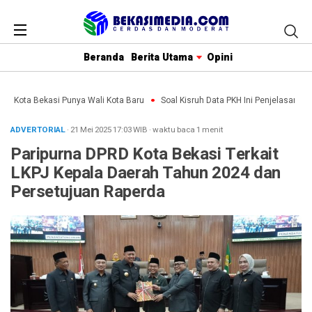
Beranda
Berita Utama
Opini
g, Kota Bekasi Punya Wali Kota Baru
Soal Kisruh Data PKH Ini Penjelasan, An
ADVERTORIAL
· 21 Mei 2025
17:03
WIB
·
waktu baca 1 menit
Paripurna DPRD Kota Bekasi Terkait
LKPJ Kepala Daerah Tahun 2024 dan
Persetujuan Raperda