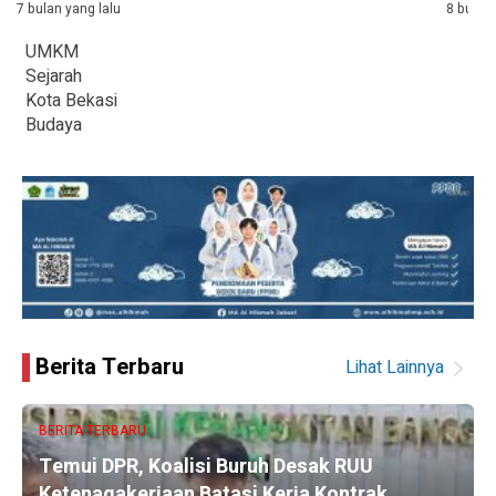
7 bulan yang lalu
8 bulan 
UMKM
Sejarah
Kota Bekasi
Budaya
Berita Terbaru
Lihat Lainnya
BERITA TERBARU
Temui DPR, Koalisi Buruh Desak RUU
Ketenagakerjaan Batasi Kerja Kontrak