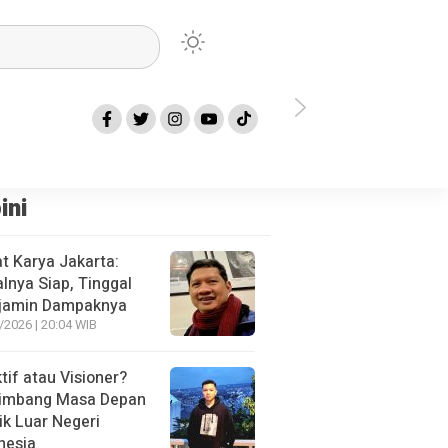
ota Bekasi Terkait TKK Minta Pemkot Lakukan Langkah Ini
Bawaslu Kot
ini
t Karya Jakarta:
alnya Siap, Tinggal
jamin Dampaknya
/2026 | 20:04 WIB
tif atau Visioner?
imbang Masa Depan
tik Luar Negeri
nesia