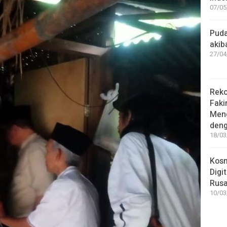
07/05
Puda
akib
27/04
Reko
Faki
Meng
deng
18/03
Kosm
Digi
Rus
10/03