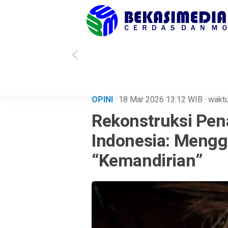
 Sholihin Menang, Kota Bekasi Punya Wali Kota Baru
Soal Kisruh Data 
OPINI
· 18 Mar 2026
13:12
WIB
·
waktu
Rekonstruksi Pen
Indonesia: Mengg
“Kemandirian”