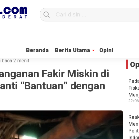
PKH Ini Penjelasan, Anggota DPRD Enie Widhiastuti
Ketua Fraksi PKS K
Beranda
Berita Utama
Opini
 baca 2 menit
Op
anganan Fakir Miskin di
Pada
anti “Bantuan” dengan
Fisk
Men
22/06
Reak
Men
Poli
Indo