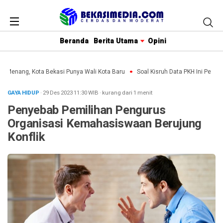
Beranda
Berita Utama
Opini
in Menang, Kota Bekasi Punya Wali Kota Baru
Soal Kisruh Data PKH Ini Penjel
GAYA HIDUP
· 29 Des 2023
11:30
WIB
·
kurang dari 1 menit
Penyebab Pemilihan Pengurus
Organisasi Kemahasiswaan Berujung
Konflik