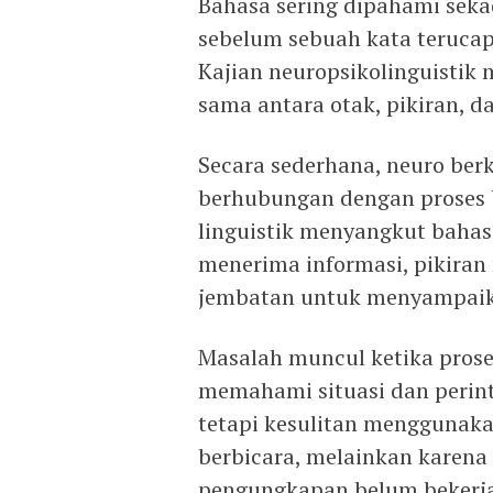
Bahasa sering dipahami sek
sebelum sebuah kata terucap
Kajian neuropsikolinguistik
sama antara otak, pikiran, 
Secara sederhana, neuro berk
berhubungan dengan proses 
linguistik menyangkut bahasa
menerima informasi, pikira
jembatan untuk menyampai
Masalah muncul ketika proses
memahami situasi dan perin
tetapi kesulitan menggunaka
berbicara, melainkan karen
pengungkapan belum bekerja