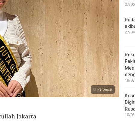
07/05
Puda
akib
27/04
Reko
Faki
Meng
deng
18/03
Perbesar
Kosm
Digi
Rus
ullah Jakarta
10/03