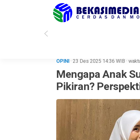
i Sholihin Menang, Kota Bekasi Punya Wali Kota Baru
Soal Kisruh Data
OPINI
· 23 Des 2025
14:36
WIB
·
waktu
Mengapa Anak Su
Pikiran? Perspekt