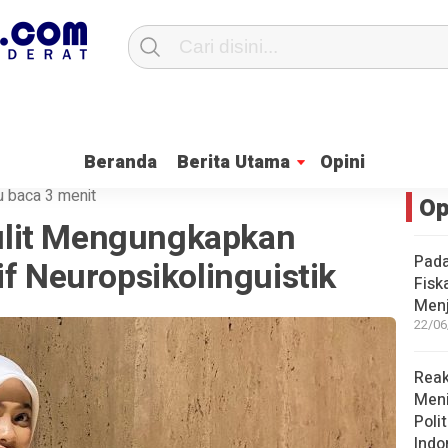
 PKH Ini Penjelasan, Anggota DPRD Enie Widhiastuti
Ketua Fraksi PKS
Beranda
Berita Utama
Opini
 baca 3 menit
Op
lit Mengungkapkan
Pada
if Neuropsikolinguistik
Fisk
Men
22/06
Reak
Men
Poli
Indo