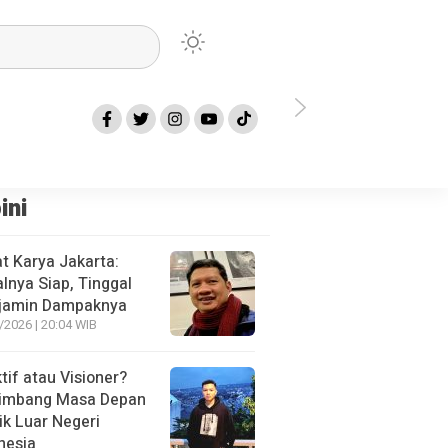
 Kota Bekasi Terkait TKK Minta Pemkot Lakukan Langkah Ini
Bawaslu Ko
ini
t Karya Jakarta:
alnya Siap, Tinggal
jamin Dampaknya
/2026 | 20:04 WIB
tif atau Visioner?
imbang Masa Depan
tik Luar Negeri
nesia