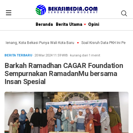
Beranda
Berita Utama
Opini
in Menang, Kota Bekasi Punya Wali Kota Baru
Soal Kisruh Data PKH Ini Penjel
BERITA TERBARU
· 20 Mar 2024
11:59
WIB
·
kurang dari 1 menit
Barkah Ramadhan CAGAR Foundation
Sempurnakan RamadanMu bersama
Insan Spesial