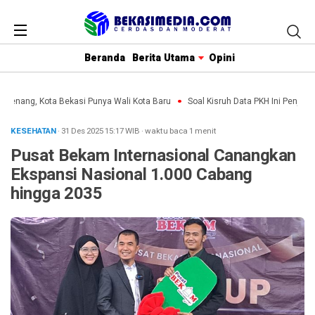
Beranda
Berita Utama
Opini
 Menang, Kota Bekasi Punya Wali Kota Baru
Soal Kisruh Data PKH Ini Penjelas
KESEHATAN
· 31 Des 2025
15:17
WIB
·
waktu baca 1 menit
Pusat Bekam Internasional Canangkan
Ekspansi Nasional 1.000 Cabang
hingga 2035