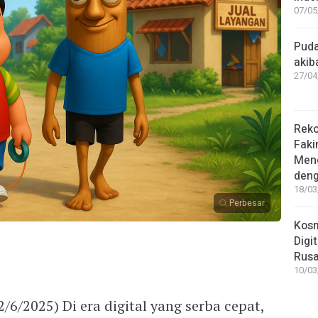
07/05
Puda
akib
27/04
Reko
Faki
Meng
deng
18/03
Perbesar
Kosm
Digi
Rus
10/03
/2025) Di era digital yang serba cepat,