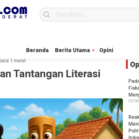
 PKH Ini Penjelasan, Anggota DPRD Enie Widhiastuti
Ketua Fraksi PKS 
Beranda
Berita Utama
Opini
baca 1 menit
Op
an Tantangan Literasi
Pada
Fisk
Men
22/06
Reak
Men
Poli
Indo