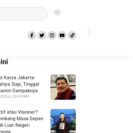
Kota Bekasi Terkait TKK Minta Pemkot Lakukan Langkah Ini
Bawaslu Ko
ini
t Karya Jakarta:
alnya Siap, Tinggal
jamin Dampaknya
/2026 | 20:04 WIB
tif atau Visioner?
imbang Masa Depan
tik Luar Negeri
nesia