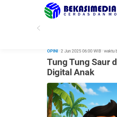
i Sholihin Menang, Kota Bekasi Punya Wali Kota Baru
Soal Kisruh Data
OPINI
· 2 Jun 2025
06:00
WIB
·
waktu 
Tung Tung Saur d
Digital Anak