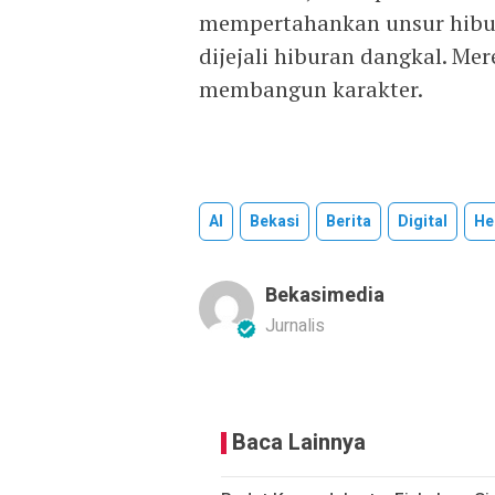
mempertahankan unsur hibur
dijejali hiburan dangkal. M
membangun karakter.
AI
Bekasi
Berita
Digital
He
Bekasimedia
Jurnalis
Baca Lainnya