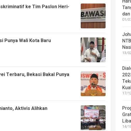
Haru
skriminatif ke Tim Paslon Heri-
Tan
dan 
01/07
Joh
si Punya Wali Kota Baru
NTB
Nas
13/02
Dia
vei Terbaru, Bekasi Bakal Punya
202
Tek
Kua
17/12
Pro
ianto, Aktivis Alihkan
Grat
Lib
14/10