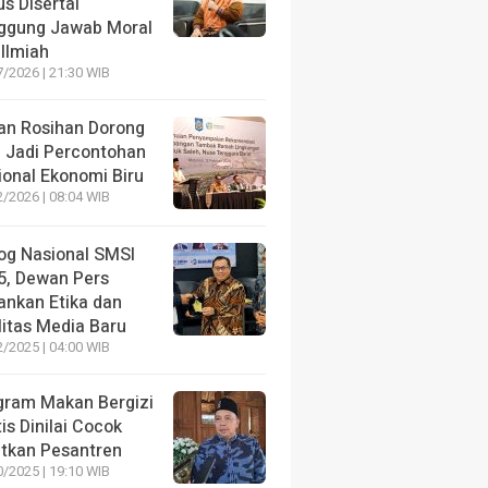
s Disertai
ggung Jawab Moral
Ilmiah
/2026 | 21:30 WIB
an Rosihan Dorong
 Jadi Percontohan
ional Ekonomi Biru
/2026 | 08:04 WIB
log Nasional SMSI
5, Dewan Pers
ankan Etika dan
litas Media Baru
/2025 | 04:00 WIB
gram Makan Bergizi
is Dinilai Cocok
atkan Pesantren
/2025 | 19:10 WIB