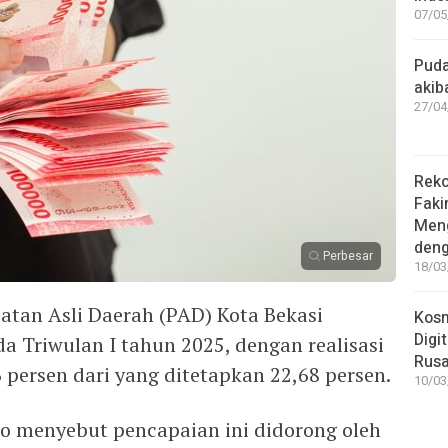
07/05
Puda
akib
27/04
Reko
Faki
Meng
deng
Perbesar
18/03
an Asli Daerah (PAD) Kota Bekasi
Kosm
Digi
a Triwulan I tahun 2025, dengan realisasi
Rus
6 persen dari yang ditetapkan 22,68 persen.
10/03
to menyebut pencapaian ini didorong oleh