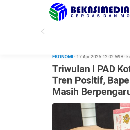
holihin Menang, Kota Bekasi Punya Wali Kota Baru
Soal Kisruh Data PK
EKONOMI
· 17 Apr 2025
12:02
WIB
·
k
Triwulan I PAD K
Tren Positif, Bap
Masih Berpengar