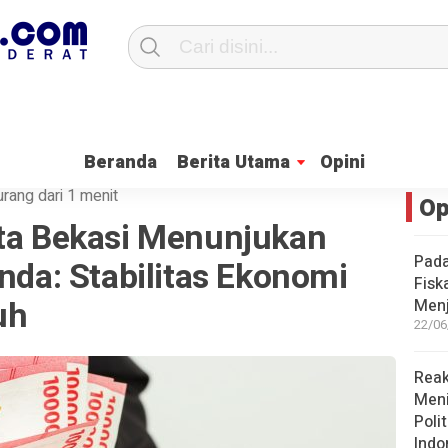
H Ini Penjelasan, Anggota DPRD Enie Widhiastuti
Ketua Fraksi PKS Kot
Beranda
Berita Utama
Opini
urang dari 1 menit
Op
ota Bekasi Menunjukan
Pada
enda: Stabilitas Ekonomi
Fisk
uh
Men
22/06
Reak
Men
Poli
Indo