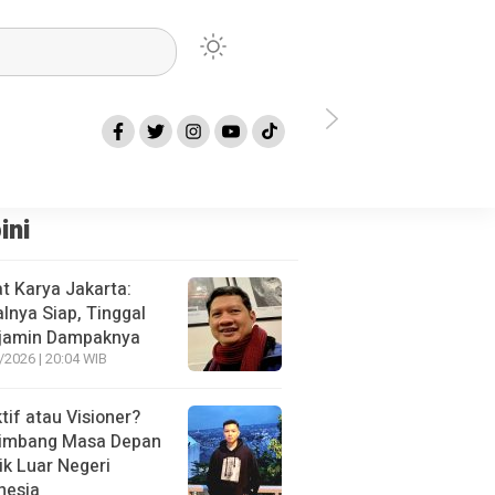
a Bekasi Terkait TKK Minta Pemkot Lakukan Langkah Ini
Bawaslu Kota 
ini
t Karya Jakarta:
alnya Siap, Tinggal
jamin Dampaknya
/2026 | 20:04 WIB
tif atau Visioner?
imbang Masa Depan
tik Luar Negeri
nesia