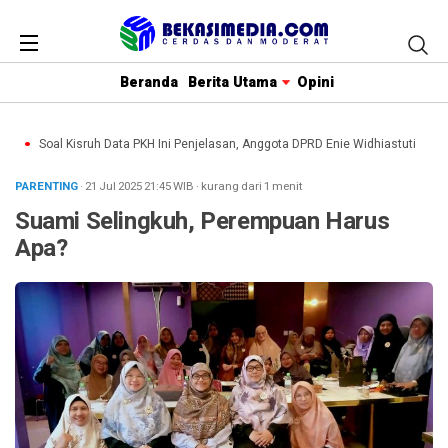
Beranda
Berita Utama
Opini
u
Soal Kisruh Data PKH Ini Penjelasan, Anggota DPRD Enie Widhiastuti
Ket
PARENTING
· 21 Jul 2025
21:45
WIB
·
kurang dari 1 menit
Suami Selingkuh, Perempuan Harus
Apa?