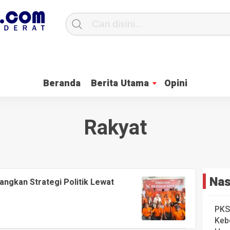
l Kisruh Data PKH Ini Penjelasan, Anggota DPRD Enie Widhiastuti
Ketu
Beranda
Berita Utama
Opini
Rakyat
Nas
ngkan Strategi Politik Lewat
PKS
Keb