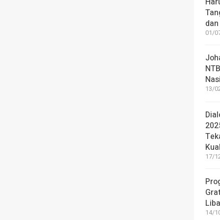
Haru
Tan
dan 
01/07
Joh
NTB
Nas
13/02
Dia
202
Tek
Kua
17/12
Pro
Grat
Lib
14/10