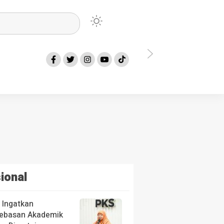
a Fraksi PKS Kota Bekasi Terkait TKK Minta Pemkot Lakukan Langkah Ini
ional
 Ingatkan
ebasan Akademik