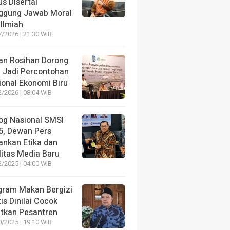
s Disertai
ggung Jawab Moral
Ilmiah
/2026 | 21:30 WIB
an Rosihan Dorong
 Jadi Percontohan
ional Ekonomi Biru
/2026 | 08:04 WIB
log Nasional SMSI
5, Dewan Pers
ankan Etika dan
litas Media Baru
/2025 | 04:00 WIB
gram Makan Bergizi
is Dinilai Cocok
atkan Pesantren
/2025 | 19:10 WIB