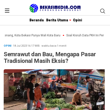
Beranda
Berita Utama
Opini
 Menang, Kota Bekasi Punya Wali Kota Baru
Soal Kisruh Data PKH Ini Penjelas
OPINI
· 18 Jul 2023
16:17
WIB
·
waktu baca 1 menit
Semrawut dan Bau, Mengapa Pasar
Tradisional Masih Eksis?